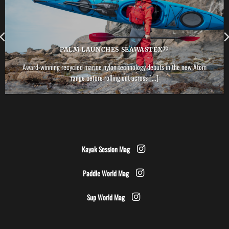
PALM LAUNCHES SEAWASTEX®
Award-winning recycled marine nylon technology debuts in the new Atom
range before rolling out across [...]
Kayak Session Mag
Paddle World Mag
Sup World Mag