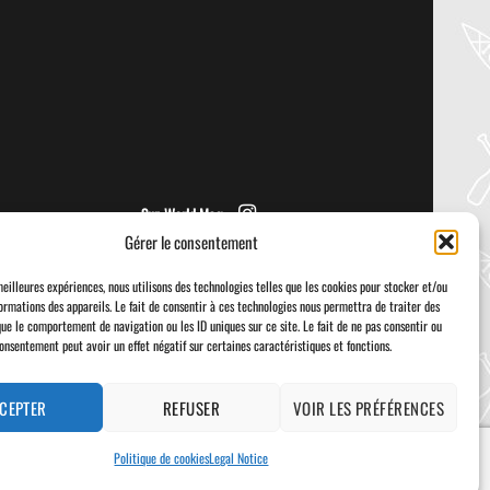
NRS – VECTOR PFD
Welcome to the Paddler Guide Gear
Lab! Today we’re reviewing the Vector
from NRS! We [...]
Sup World Mag
Gérer le consentement
meilleures expériences, nous utilisons des technologies telles que les cookies pour stocker et/ou
ormations des appareils. Le fait de consentir à ces technologies nous permettra de traiter des
que le comportement de navigation ou les ID uniques sur ce site. Le fait de ne pas consentir ou
consentement peut avoir un effet négatif sur certaines caractéristiques et fonctions.
Visa
PayPal
Stripe
MasterCard
Cash
On
Delivery
CEPTER
REFUSER
VOIR LES PRÉFÉRENCES
Politique de cookies
Legal Notice