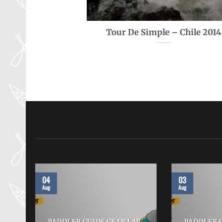
Tour De Simple – Chile 2014
04
03
Aug
Aug
B:
PADDLER GUIDE GEAR LAB:
PADDLER G