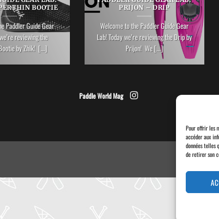
PERTHIN BOOTIE
PRIJON – DRIP
he Paddler Guide Gear
Welcome to the Paddler Guide Gear
we’re reviewing the
Lab! Today we’re reviewing the Drip by
ootie by Zhik! [...]
Prijon! We [...]
Paddle World Mag
Pour offrir les 
accéder aux inf
données telles 
de retirer son 
AC