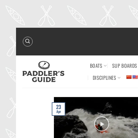
Skip
to
content
BOATS
SUP BOARDS
DISCIPLINES
23
Apr