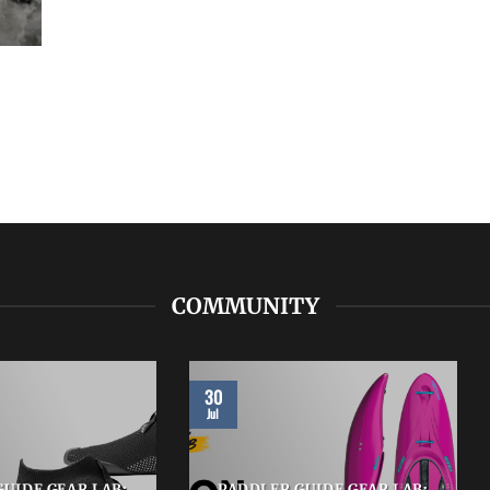
COMMUNITY
30
Jul
UIDE GEAR LAB:
PADDLER GUIDE GEAR LAB: