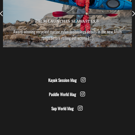
PALM LAUNCHES SEAWASTEX®
Award-winning recycled marine nylon technology debuts in the new Atom
range before rolling out across [...]
Kayak Session Mag
Paddle World Mag
Sup World Mag