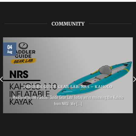
COMMUNITY
04
Aug
PADDLER GUIDE GEAR LAB: NRS – KAHOLO
Welcome to the Paddler Guide Gear Lab! Today we’re reviewing the Kaholo
from NRS! We [...]