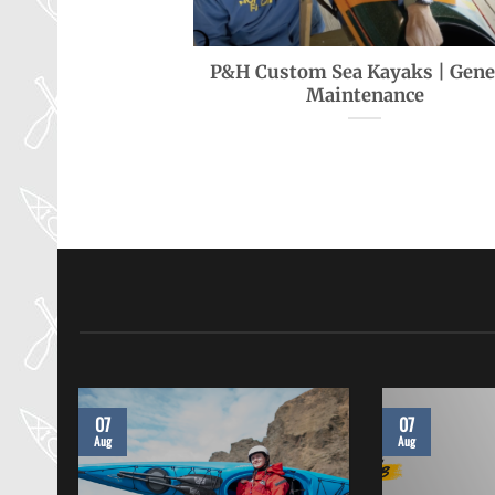
P&H Custom Sea Kayaks | Gene
Maintenance
07
07
Aug
Aug