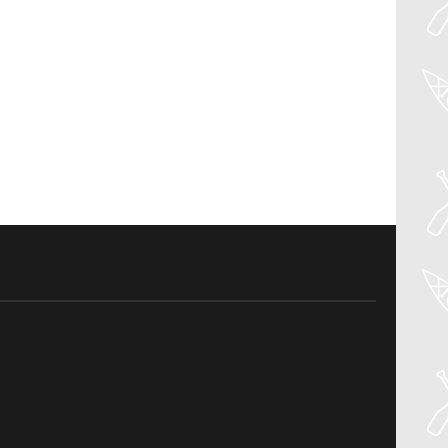
04
Aug