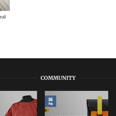
ral
COMMUNITY
06
Aug