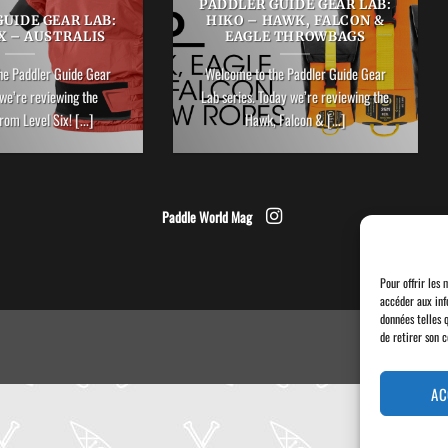
PADDLER GUIDE GEAR LAB:
UIDE GEAR LAB:
HIKO – HAWK, FALCON &
X – AUSTRALIS
EAGLE THROWBAGS
he Paddler Guide Gear
Welcome to the Paddler Guide Gear
we’re reviewing the
Lab series. Today we’re reviewing the
rom Level Six! [...]
Hawk, Falcon & [...]
Paddle World Mag
Pour offrir les 
accéder aux inf
données telles 
de retirer son 
AC