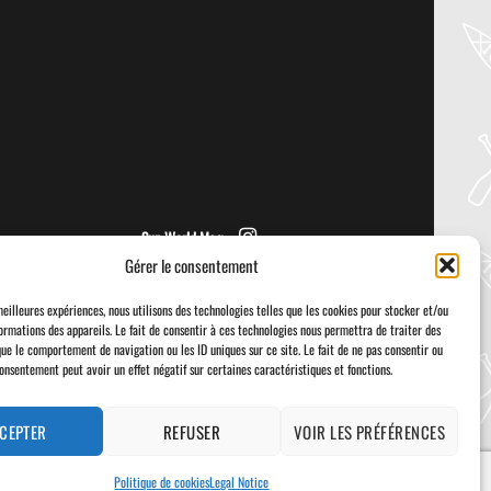
PADDLER GUIDE GEAR LAB:
NRS – KAHOLO
Welcome to the Paddler Guide Gear
Lab! Today we’re reviewing the Kaholo
from NRS! We [...]
Sup World Mag
Gérer le consentement
meilleures expériences, nous utilisons des technologies telles que les cookies pour stocker et/ou
ormations des appareils. Le fait de consentir à ces technologies nous permettra de traiter des
que le comportement de navigation ou les ID uniques sur ce site. Le fait de ne pas consentir ou
consentement peut avoir un effet négatif sur certaines caractéristiques et fonctions.
Visa
PayPal
Stripe
MasterCard
Cash
On
Delivery
CEPTER
REFUSER
VOIR LES PRÉFÉRENCES
Politique de cookies
Legal Notice