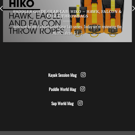
PADDLER GUIDE GEAR LAB: HIKO – HAWK, FALCON &
EAGLE THROWBAGS
Welcome to the Paddler Guide Gear Lab series. Today we’re reviewing the
Hawk, Falcon & [...]
Kayak Session Mag
Paddle World Mag
Sup World Mag