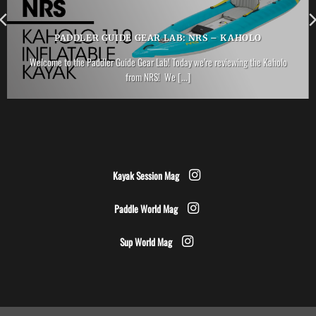
PADDLER GUIDE GEAR LAB: NRS – KAHOLO
Welcome to the Paddler Guide Gear Lab! Today we’re reviewing the Kaholo
from NRS! We [...]
Kayak Session Mag
Paddle World Mag
Sup World Mag