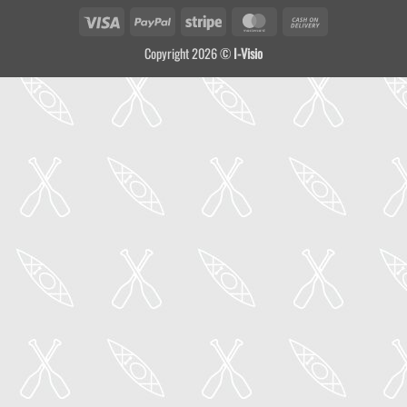
Visa
PayPal
Stripe
MasterCard
Cash
On
Copyright 2026 ©
I-Visio
Delivery