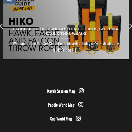
PADDLER GUIDE GEAR LAB: HIKO – HAWK, FALCON &
EAGLE THROWBAGS
Welcome to the Paddler Guide Gear Lab series. Today we’re reviewing the
Hawk, Falcon & [...]
Kayak Session Mag
Paddle World Mag
Sup World Mag