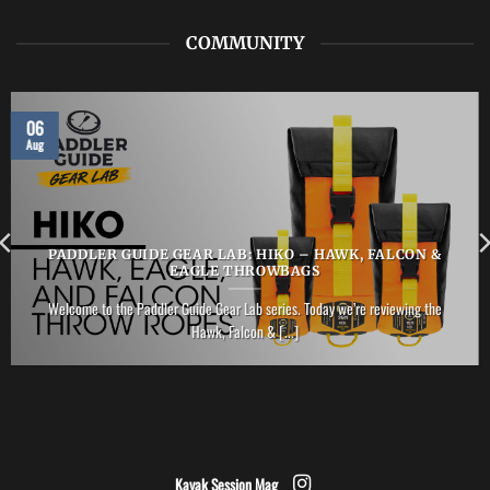
COMMUNITY
06
Aug
PADDLER GUIDE GEAR LAB: HIKO – HAWK, FALCON &
EAGLE THROWBAGS
Welcome to the Paddler Guide Gear Lab series. Today we’re reviewing the
Hawk, Falcon & [...]
Kayak Session Mag