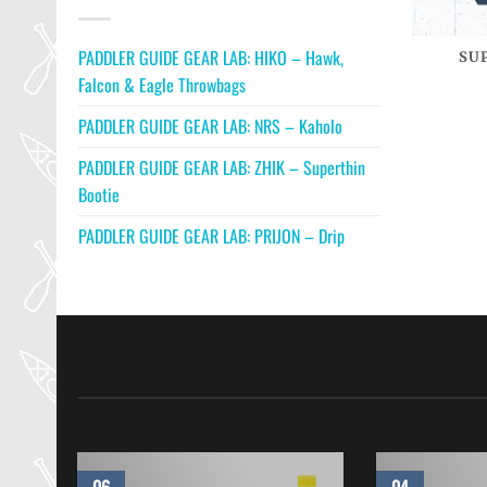
PADDLER GUIDE GEAR LAB: HIKO – Hawk,
SU
Falcon & Eagle Throwbags
PADDLER GUIDE GEAR LAB: NRS – Kaholo
PADDLER GUIDE GEAR LAB: ZHIK – Superthin
Bootie
PADDLER GUIDE GEAR LAB: PRIJON – Drip