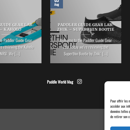
03
Aug
UIDE GEAR LAB:
PADDLER GUIDE GEAR LAB:
 – KAHOLO
ZHIK – SUPERTHIN BOOTIE
he Paddler Guide Gear
Welcome to the Paddler Guide Gear
re reviewing the Kaholo
Lab! Today we’re reviewing the
NRS! We [...]
Superthin Bootie by Zhik! [...]
Paddle World Mag
Pour offrir les 
accéder aux inf
données telles 
de retirer son 