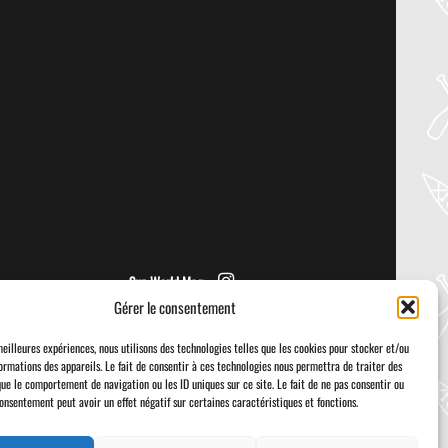
30
Jul
PADDLER GUIDE GEAR LAB:
PRIJON – DRIP
Welcome to the Paddler Guide Gear
Lab! Today we’re reviewing the Drip by
Prijon! We [...]
Sup World Mag
Gérer le consentement
meilleures expériences, nous utilisons des technologies telles que les cookies pour stocker et/ou
ormations des appareils. Le fait de consentir à ces technologies nous permettra de traiter des
que le comportement de navigation ou les ID uniques sur ce site. Le fait de ne pas consentir ou
consentement peut avoir un effet négatif sur certaines caractéristiques et fonctions.
Visa
PayPal
Stripe
MasterCard
Cash
On