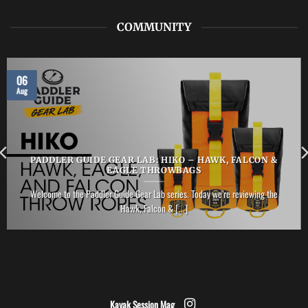
COMMUNITY
06
Aug
PADDLER GUIDE GEAR LAB: HIKO – HAWK, FALCON &
EAGLE THROWBAGS
Welcome to the Paddler Guide Gear Lab series. Today we’re reviewing the
Hawk, Falcon & [...]
Kayak Session Mag