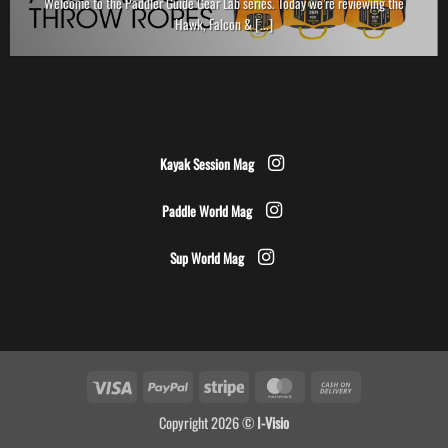
Welcome to the Paddler Guide Gear Lab series. Today we’re reviewing the
Hawk, Falcon & [...]
Kayak Session Mag
Paddle World Mag
Sup World Mag
Visa
PayPal
Stripe
MasterCard
Cash
On
Copyright 2026 ©
I-Visio
Delivery