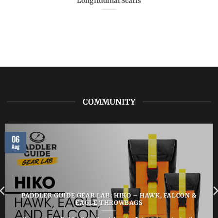
Longitudinal Scarfs
COMMUNITY
06
Aug
PADDLER GUIDE GEAR LAB: HIKO – HAWK, FALCON &
EAGLE THROWBAGS