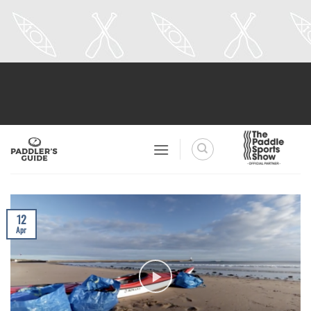
Skip
to
content
12
Apr