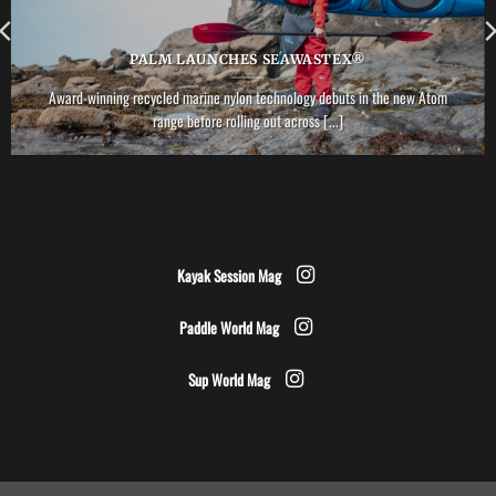
PALM LAUNCHES SEAWASTEX®
Award-winning recycled marine nylon technology debuts in the new Atom
range before rolling out across [...]
Kayak Session Mag
Paddle World Mag
Sup World Mag