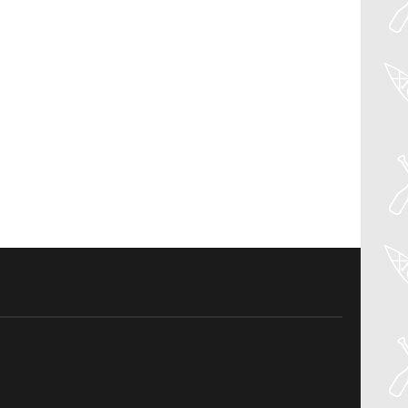
04
Aug