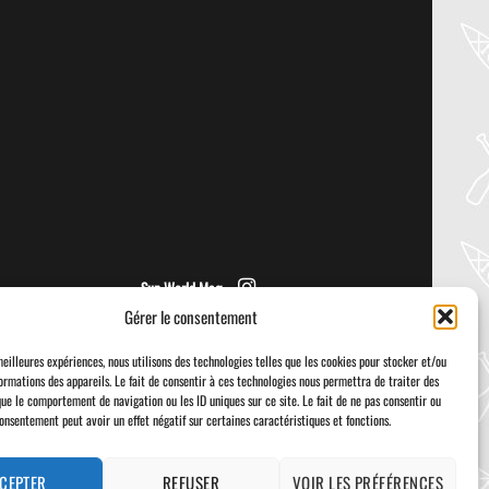
PADDLER GUIDE GEAR LAB:
NRS – KAHOLO
Welcome to the Paddler Guide Gear
Lab! Today we’re reviewing the Kaholo
from NRS! We [...]
Sup World Mag
Gérer le consentement
meilleures expériences, nous utilisons des technologies telles que les cookies pour stocker et/ou
ormations des appareils. Le fait de consentir à ces technologies nous permettra de traiter des
que le comportement de navigation ou les ID uniques sur ce site. Le fait de ne pas consentir ou
consentement peut avoir un effet négatif sur certaines caractéristiques et fonctions.
Visa
PayPal
Stripe
MasterCard
Cash
On
Delivery
CEPTER
REFUSER
VOIR LES PRÉFÉRENCES