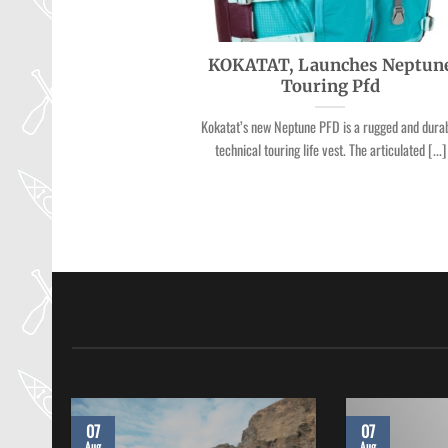
KOKATAT, Launches Neptun
Touring Pfd
Kokatat’s new Neptune PFD is a rugged and dura
technical touring life vest. The articulated [...]
07
07
Aug
Aug