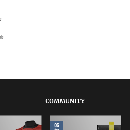
e
ble
COMMUNITY
06
Aug