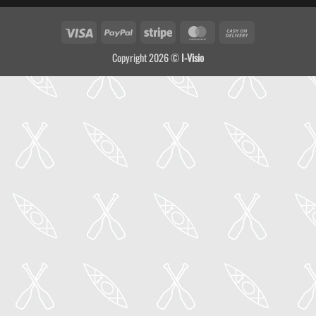
Visa
PayPal
Stripe
MasterCard
Cash
On
Copyright 2026 ©
I-Visio
Delivery