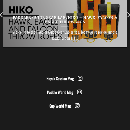
PADDLER GUIDE GEAR LAB: HIKO – HAWK, FALCON &
EAGLE THROWBAGS
Welcome to the Paddler Guide Gear Lab series. Today we’re reviewing the
Hawk, Falcon & [...]
Kayak Session Mag
Paddle World Mag
Sup World Mag