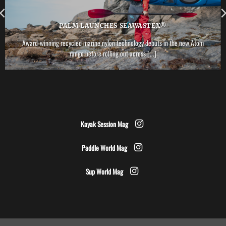
PALM LAUNCHES SEAWASTEX®
Award-winning recycled marine nylon technology debuts in the new Atom
range before rolling out across [...]
Kayak Session Mag
Paddle World Mag
Sup World Mag