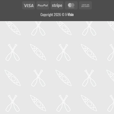
Visa
PayPal
Stripe
MasterCard
Cash
On
Copyright 2026 ©
I-Visio
Delivery