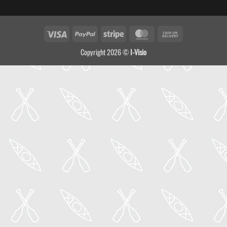
Visa
PayPal
Stripe
MasterCard
Cash
On
Copyright 2026 ©
I-Visio
Delivery