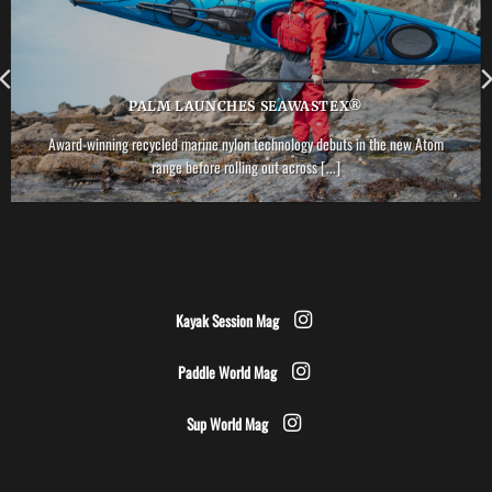
PALM LAUNCHES SEAWASTEX®
Award-winning recycled marine nylon technology debuts in the new Atom
range before rolling out across [...]
Kayak Session Mag
Paddle World Mag
Sup World Mag