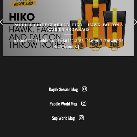
PADDLER GUIDE GEAR LAB: HIKO – HAWK, FALCON &
EAGLE THROWBAGS
Welcome to the Paddler Guide Gear Lab series. Today we’re reviewing the
Hawk, Falcon & [...]
Kayak Session Mag
Paddle World Mag
Sup World Mag