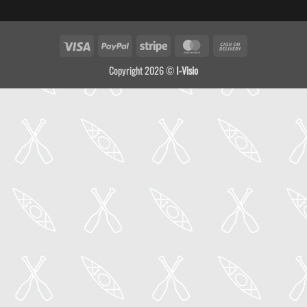
Visa
PayPal
Stripe
MasterCard
Cash
On
Copyright 2026 ©
I-Visio
Delivery