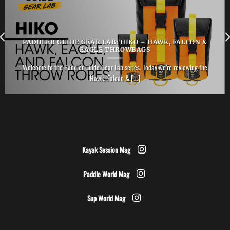
PADDLER GUIDE GEAR LAB: HIKO – HAWK, FALCON &
EAGLE THROWBAGS
Welcome to the Paddler Guide Gear Lab series. Today we’re reviewing the
Hawk, Falcon & [...]
Kayak Session Mag
Paddle World Mag
Sup World Mag