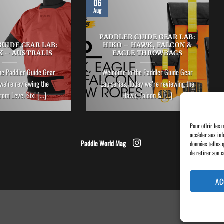
06
Aug
PADDLER GUIDE GEAR LAB:
UIDE GEAR LAB:
HIKO – HAWK, FALCON &
X – AUSTRALIS
EAGLE THROWBAGS
he Paddler Guide Gear
Welcome to the Paddler Guide Gear
we’re reviewing the
Lab series. Today we’re reviewing the
rom Level Six! [...]
Hawk, Falcon & [...]
Pour offrir les 
accéder aux inf
Paddle World Mag
données telles 
de retirer son 
AC