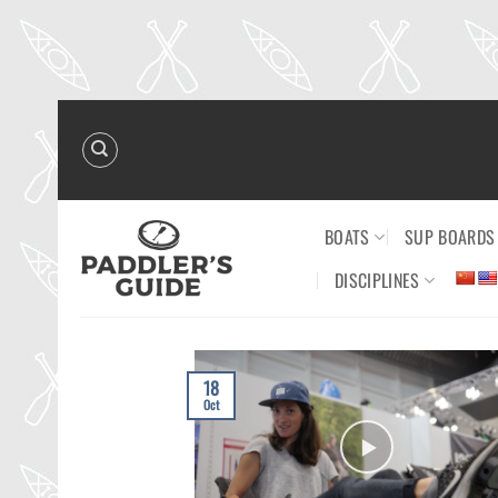
Skip
to
content
BOATS
SUP BOARDS
DISCIPLINES
18
Oct