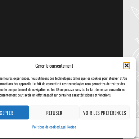
04
Aug
PADDLER GUIDE GEAR LAB:
NRS – KAHOLO
Welcome to the Paddler Guide Gear
Lab! Today we’re reviewing the Kaholo
from NRS! We [...]
Gérer le consentement
meilleures expériences, nous utilisons des technologies telles que les cookies pour stocker et/ou
ormations des appareils. Le fait de consentir à ces technologies nous permettra de traiter des
Sup World Mag
que le comportement de navigation ou les ID uniques sur ce site. Le fait de ne pas consentir ou
consentement peut avoir un effet négatif sur certaines caractéristiques et fonctions.
CEPTER
REFUSER
VOIR LES PRÉFÉRENCES
Politique de cookies
Legal Notice
Visa
PayPal
Stripe
MasterCard
Cash
On