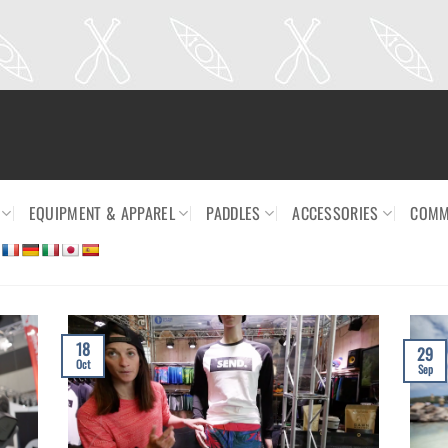
EQUIPMENT & APPAREL
PADDLES
ACCESSORIES
COMM
18
29
Oct
Sep