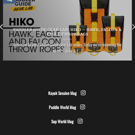
PADDLER GUIDE GEAR LAB: HIKO – HAWK, FALCON &
EAGLE THROWBAGS
Welcome to the Paddler Guide Gear Lab series. Today we’re reviewing the
Hawk, Falcon & [...]
Kayak Session Mag
Paddle World Mag
Sup World Mag