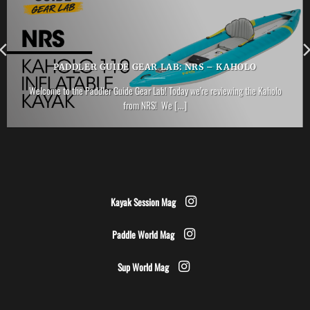
PADDLER GUIDE GEAR LAB: NRS – KAHOLO
Welcome to the Paddler Guide Gear Lab! Today we’re reviewing the Kaholo
from NRS! We [...]
Kayak Session Mag
Paddle World Mag
Sup World Mag