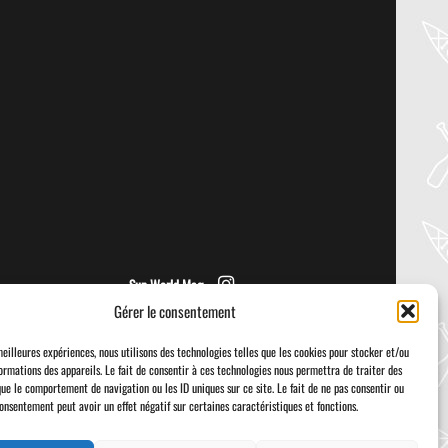
04
Aug
PADDLER GUIDE GEAR LAB:
NRS – KAHOLO
Welcome to the Paddler Guide Gear
Lab! Today we’re reviewing the Kaholo
from NRS! We [...]
Sup World Mag
Gérer le consentement
meilleures expériences, nous utilisons des technologies telles que les cookies pour stocker et/ou
ormations des appareils. Le fait de consentir à ces technologies nous permettra de traiter des
que le comportement de navigation ou les ID uniques sur ce site. Le fait de ne pas consentir ou
consentement peut avoir un effet négatif sur certaines caractéristiques et fonctions.
Visa
PayPal
Stripe
MasterCard
Cash
On