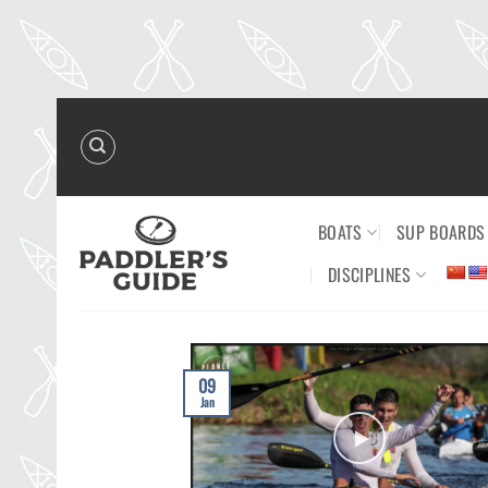
Skip
to
content
BOATS
SUP BOARDS
DISCIPLINES
09
Jan