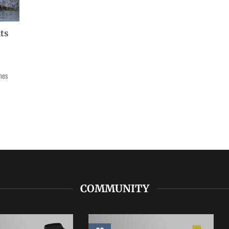
ts
imes
COMMUNITY