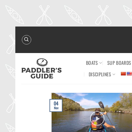
Skip
to
content
BOATS
SUP BOARDS
DISCIPLINES
04
Nov