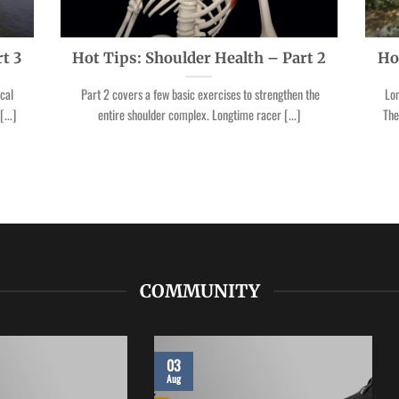
t 3
Hot Tips: Shoulder Health – Part 2
Ho
cal
Part 2 covers a few basic exercises to strengthen the
Lon
...]
entire shoulder complex. Longtime racer [...]
The
COMMUNITY
03
Aug