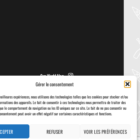
PADDLER GUIDE GEAR LAB:
PRIJON – DRIP
Welcome to the Paddler Guide Gear
Lab! Today we’re reviewing the Drip by
Prijon! We [...]
Sup World Mag
Gérer le consentement
meilleures expériences, nous utilisons des technologies telles que les cookies pour stocker et/ou
ormations des appareils. Le fait de consentir à ces technologies nous permettra de traiter des
que le comportement de navigation ou les ID uniques sur ce site. Le fait de ne pas consentir ou
consentement peut avoir un effet négatif sur certaines caractéristiques et fonctions.
Visa
PayPal
Stripe
MasterCard
Cash
On
Delivery
CEPTER
REFUSER
VOIR LES PRÉFÉRENCES