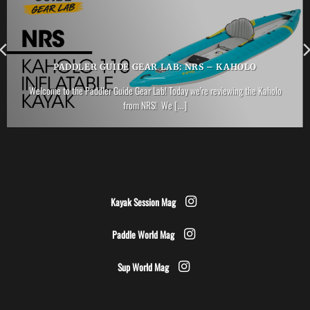
PADDLER GUIDE GEAR LAB: NRS – KAHOLO
Welcome to the Paddler Guide Gear Lab! Today we’re reviewing the Kaholo
from NRS! We [...]
Kayak Session Mag
Paddle World Mag
Sup World Mag