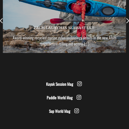
PALM LAUNCHES SEAWASTEX®
Award-winning recycled marine nylon technology debuts in the new Atom
range before rolling out across [...]
Kayak Session Mag
Paddle World Mag
Sup World Mag