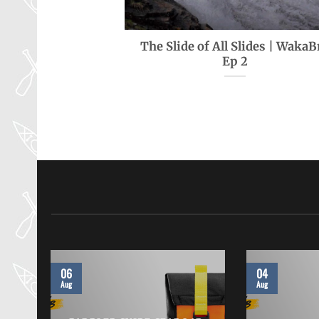
The Slide of All Slides | WakaB
Ep 2
06
04
Aug
Aug