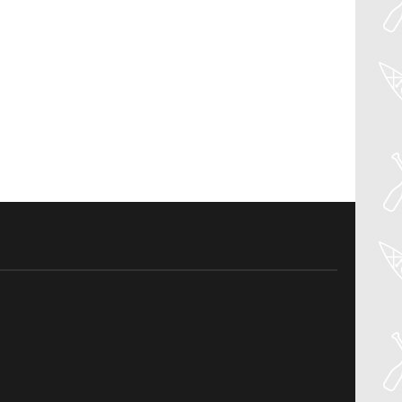
30
Jul