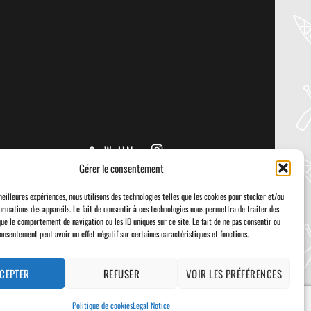
PADDLER GUIDE GEAR LAB:
PRIJON – DRIP
Welcome to the Paddler Guide Gear
Lab! Today we’re reviewing the Drip by
Prijon! We [...]
Sup World Mag
Gérer le consentement
meilleures expériences, nous utilisons des technologies telles que les cookies pour stocker et/ou
ormations des appareils. Le fait de consentir à ces technologies nous permettra de traiter des
que le comportement de navigation ou les ID uniques sur ce site. Le fait de ne pas consentir ou
consentement peut avoir un effet négatif sur certaines caractéristiques et fonctions.
Visa
PayPal
Stripe
MasterCard
Cash
On
Delivery
CEPTER
REFUSER
VOIR LES PRÉFÉRENCES
Politique de cookies
Legal Notice