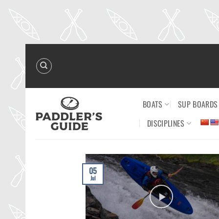
Skip
to
content
BOATS
SUP BOARDS
DISCIPLINES
05
Jul