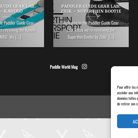
UIDE GEAR LAB:
PADDLER GUIDE GEAR LAB:
 – KAHOLO
ZHIK – SUPERTHIN BOOTIE
he Paddler Guide Gear
Welcome to the Paddler Guide Gear
re reviewing the Kaholo
Lab! Today we’re reviewing the
NRS! We [...]
Superthin Bootie by Zhik! [...]
Paddle World Mag
Pour offrir les 
accéder aux inf
données telles 
de retirer son 
AC