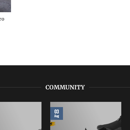
ro
COMMUNITY
03
Aug