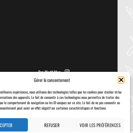
PADDLER GUIDE GEAR LAB:
NRS – KAHOLO
Welcome to the Paddler Guide Gear
Lab! Today we’re reviewing the Kaholo
from NRS! We [...]
Sup World Mag
Gérer le consentement
meilleures expériences, nous utilisons des technologies telles que les cookies pour stocker et/ou
ormations des appareils. Le fait de consentir à ces technologies nous permettra de traiter des
que le comportement de navigation ou les ID uniques sur ce site. Le fait de ne pas consentir ou
consentement peut avoir un effet négatif sur certaines caractéristiques et fonctions.
Visa
PayPal
Stripe
MasterCard
Cash
On
Delivery
CEPTER
REFUSER
VOIR LES PRÉFÉRENCES