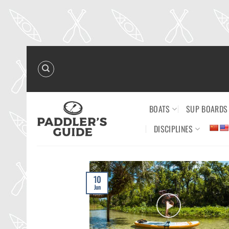
Skip
to
content
BOATS
SUP BOARDS
DISCIPLINES
10
Jun