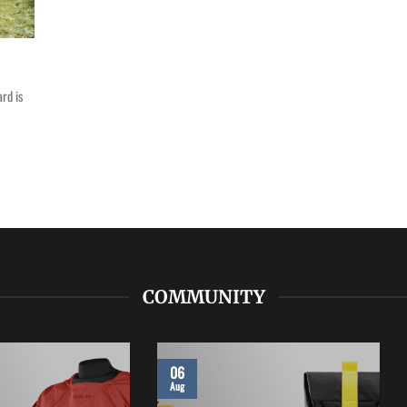
ard is
COMMUNITY
06
Aug