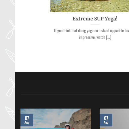
Extreme SUP Yoga!
If you think that doing yoga on a stand up paddle bo
impressive, watch [...]
07
07
Aug
Aug