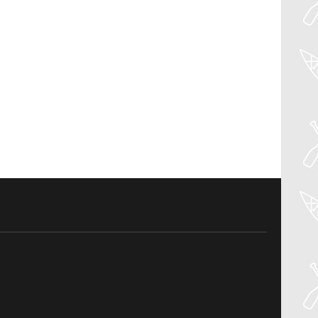
04
Aug