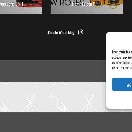
rom Level Six! [...]
Hawk, Falcon & [...]
Paddle World Mag
Pour offrir les 
accéder aux inf
données telles 
de retirer son 
AC