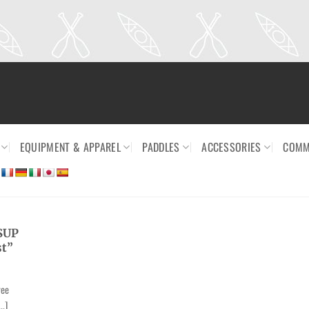
EQUIPMENT & APPAREL
PADDLES
ACCESSORIES
COMM
tSUP
st”
ree
..]