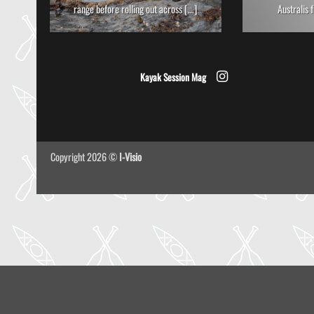
range before rolling out across [...]
Australis f
Kayak Session Mag
Copyright 2026 ©
I-Visio