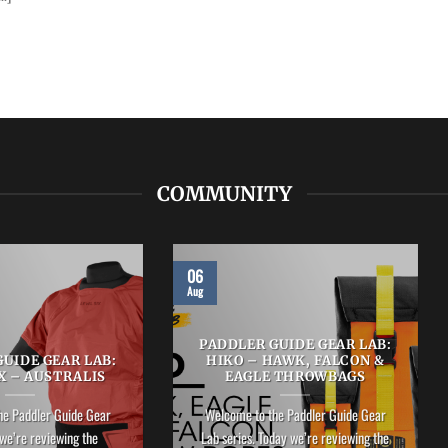
COMMUNITY
06
Aug
PADDLER GUIDE GEAR LAB:
UIDE GEAR LAB:
HIKO – HAWK, FALCON &
X – AUSTRALIS
EAGLE THROWBAGS
he Paddler Guide Gear
Welcome to the Paddler Guide Gear
we’re reviewing the
Lab series. Today we’re reviewing the