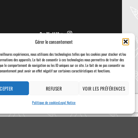
from NRS! We [...]
Sup World Mag
Gérer le consentement
meilleures expériences, nous utilisons des technologies telles que les cookies pour stocker et/ou
ormations des appareils. Le fait de consentir à ces technologies nous permettra de traiter des
que le comportement de navigation ou les ID uniques sur ce site. Le fait de ne pas consentir ou
consentement peut avoir un effet négatif sur certaines caractéristiques et fonctions.
Visa
PayPal
Stripe
MasterCard
Cash
On
Delivery
CEPTER
REFUSER
VOIR LES PRÉFÉRENCES
Politique de cookies
Legal Notice