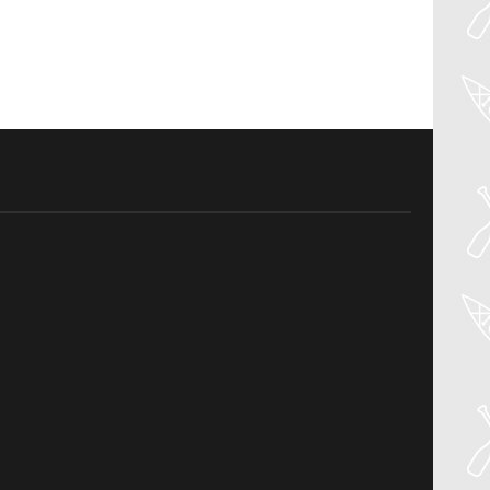
04
Aug
PADDLER GUIDE GEAR LAB:
NRS – KAHOLO
Welcome to the Paddler Guide Gear
Lab! Today we’re reviewing the Kaholo