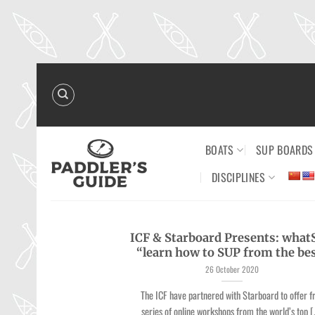
Skip
to
content
BOATS
SUP BOARDS
DISCIPLINES
ICF & Starboard Presents: wha
“learn how to SUP from the be
26 October 2020
The ICF have partnered with Starboard to offer f
series of online workshops from the world’s top [.