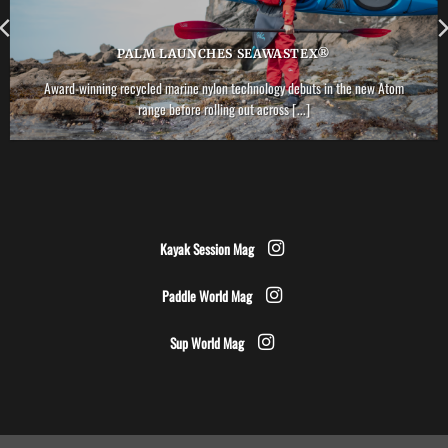
PALM LAUNCHES SEAWASTEX®
Award-winning recycled marine nylon technology debuts in the new Atom
range before rolling out across [...]
Kayak Session Mag
Paddle World Mag
Sup World Mag