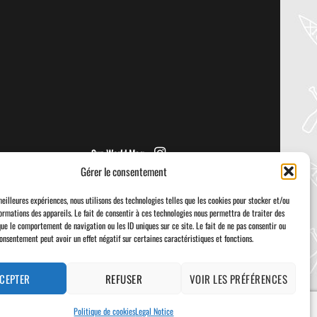
PADDLER GUIDE GEAR LAB:
NRS – VECTOR PFD
Welcome to the Paddler Guide Gear
Lab! Today we’re reviewing the Vector
from NRS! We [...]
Sup World Mag
Gérer le consentement
meilleures expériences, nous utilisons des technologies telles que les cookies pour stocker et/ou
ormations des appareils. Le fait de consentir à ces technologies nous permettra de traiter des
que le comportement de navigation ou les ID uniques sur ce site. Le fait de ne pas consentir ou
consentement peut avoir un effet négatif sur certaines caractéristiques et fonctions.
Visa
PayPal
Stripe
MasterCard
Cash
On
Delivery
CEPTER
REFUSER
VOIR LES PRÉFÉRENCES
Politique de cookies
Legal Notice