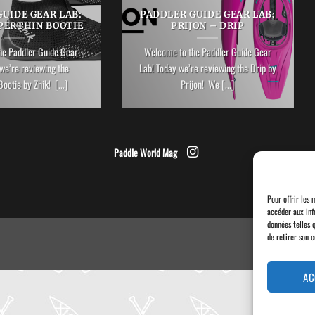
UIDE GEAR LAB:
PADDLER GUIDE GEAR LAB:
PERTHIN BOOTIE
PRIJON – DRIP
he Paddler Guide Gear
Welcome to the Paddler Guide Gear
we’re reviewing the
Lab! Today we’re reviewing the Drip by
ootie by Zhik! [...]
Prijon! We [...]
Paddle World Mag
Pour offrir les 
accéder aux inf
données telles 
de retirer son 
AC