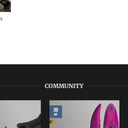
n
COMMUNITY
30
Jul