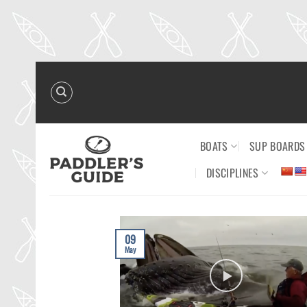
Skip
to
content
BOATS
SUP BOARDS
DISCIPLINES
09
May