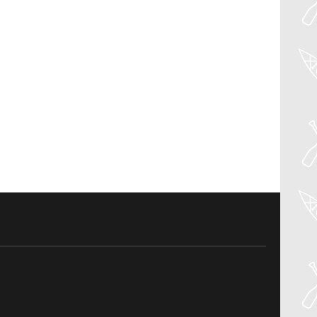
04
Aug