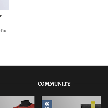
e |
oFlex
COMMUNITY
06
Aug