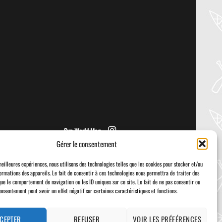
PADDLER GUIDE GEAR LAB:
NRS – KAHOLO
Welcome to the Paddler Guide Gear
Lab! Today we’re reviewing the Kaholo
from NRS! We [...]
Sup World Mag
Gérer le consentement
meilleures expériences, nous utilisons des technologies telles que les cookies pour stocker et/ou
ormations des appareils. Le fait de consentir à ces technologies nous permettra de traiter des
que le comportement de navigation ou les ID uniques sur ce site. Le fait de ne pas consentir ou
consentement peut avoir un effet négatif sur certaines caractéristiques et fonctions.
Visa
PayPal
Stripe
MasterCard
Cash
On
Delivery
CEPTER
REFUSER
VOIR LES PRÉFÉRENCES