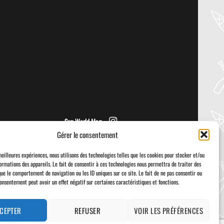
PADDLER GUIDE GEAR LAB:
NRS – KAHOLO
Welcome to the Paddler Guide Gear
Lab! Today we’re reviewing the Kaholo
from NRS! We [...]
Sup World Mag
Gérer le consentement
meilleures expériences, nous utilisons des technologies telles que les cookies pour stocker et/ou
ormations des appareils. Le fait de consentir à ces technologies nous permettra de traiter des
que le comportement de navigation ou les ID uniques sur ce site. Le fait de ne pas consentir ou
consentement peut avoir un effet négatif sur certaines caractéristiques et fonctions.
Visa
PayPal
Stripe
MasterCard
Cash
On
Delivery
CEPTER
REFUSER
VOIR LES PRÉFÉRENCES