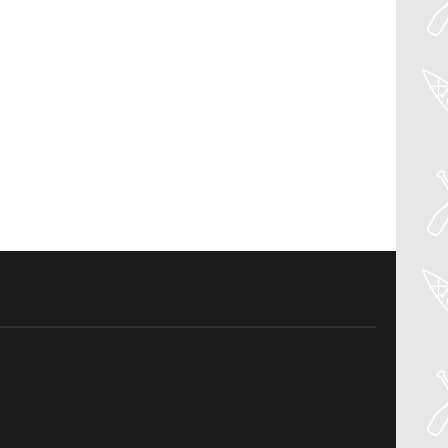
04
Aug