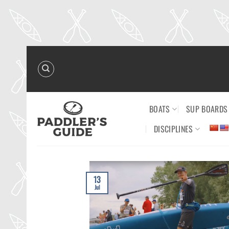
Skip
to
content
BOATS
SUP BOARDS
DISCIPLINES
13
Jul