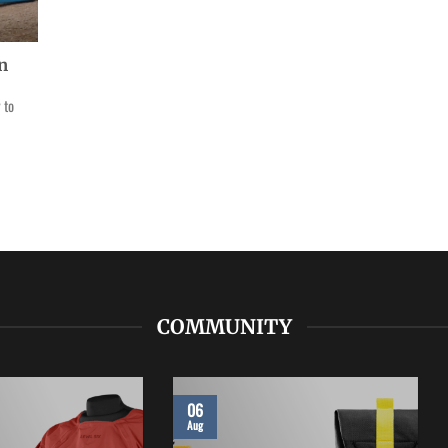
n
 to
COMMUNITY
06
Aug