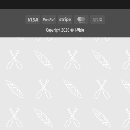
Visa
PayPal
Stripe
MasterCard
Cash
On
Copyright 2026 ©
I-Visio
Delivery