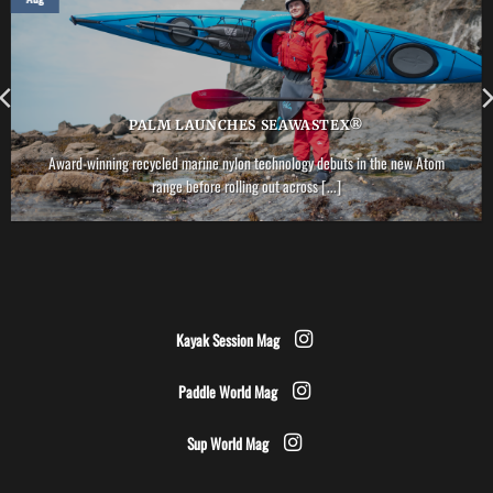
PALM LAUNCHES SEAWASTEX®
Award-winning recycled marine nylon technology debuts in the new Atom
range before rolling out across [...]
Kayak Session Mag
Paddle World Mag
Sup World Mag