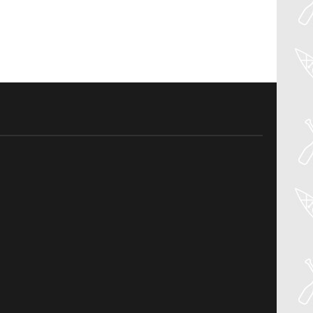
04
Aug
PADDLER GUIDE GEAR LAB:
NRS – KAHOLO
Welcome to the Paddler Guide Gear
Lab! Today we’re reviewing the Kaholo