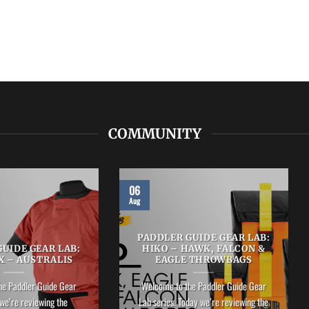
COMMUNITY
06
Aug
PADDLER GUIDE GEAR LAB:
UIDE GEAR LAB:
HIKO – HAWK, FALCON &
X – AUSTRALIS
EAGLE THROWBAGS
he Paddler Guide Gear
Welcome to the Paddler Guide Gear
we’re reviewing the
Lab series. Today we’re reviewing the