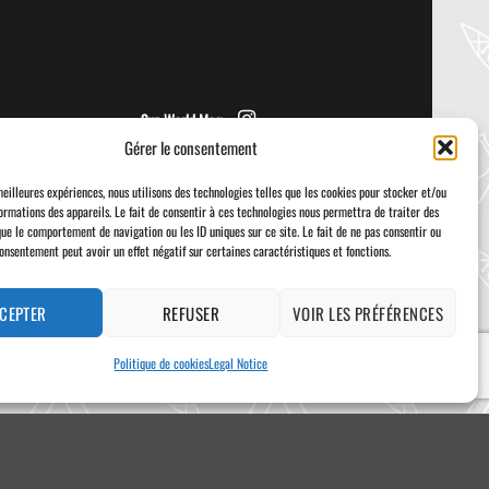
from NRS! We [...]
Sup World Mag
Gérer le consentement
meilleures expériences, nous utilisons des technologies telles que les cookies pour stocker et/ou
ormations des appareils. Le fait de consentir à ces technologies nous permettra de traiter des
que le comportement de navigation ou les ID uniques sur ce site. Le fait de ne pas consentir ou
consentement peut avoir un effet négatif sur certaines caractéristiques et fonctions.
Visa
PayPal
Stripe
MasterCard
Cash
On
Delivery
CEPTER
REFUSER
VOIR LES PRÉFÉRENCES
Politique de cookies
Legal Notice