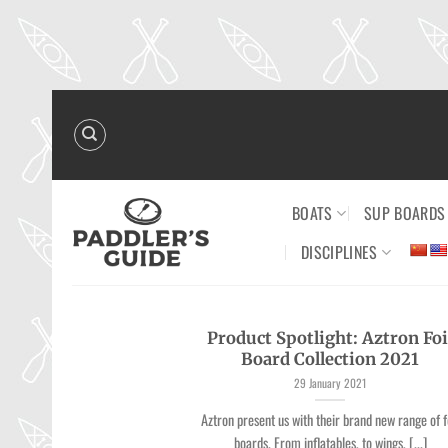
Skip
to
content
BOATS
SUP BOARDS
DISCIPLINES
Product Spotlight: Aztron Foi
Board Collection 2021
29 January 2021
Aztron present us with their brand new range of f
boards. From inflatables, to wings, [...]