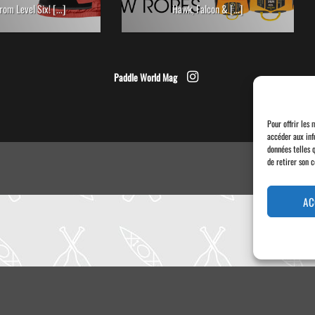
rom Level Six! [...]
Hawk, Falcon & [...]
Paddle World Mag
Pour offrir les 
accéder aux inf
données telles 
de retirer son 
AC