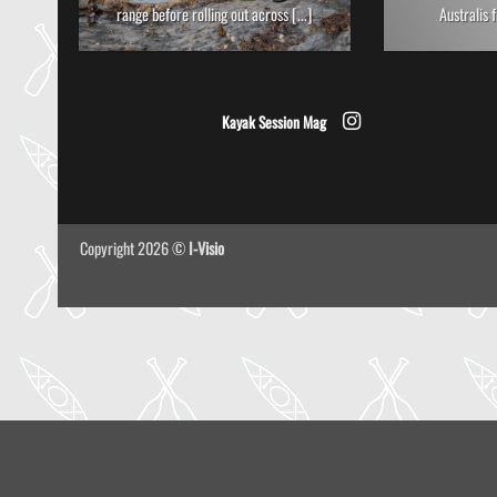
range before rolling out across [...]
Australis f
Kayak Session Mag
Copyright 2026 ©
I-Visio