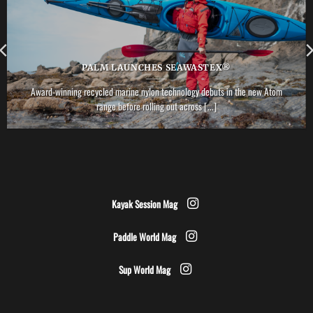
PALM LAUNCHES SEAWASTEX®
Award-winning recycled marine nylon technology debuts in the new Atom
range before rolling out across [...]
Kayak Session Mag
Paddle World Mag
Sup World Mag