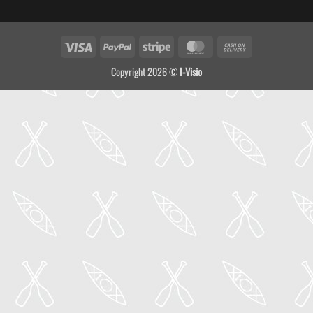
Visa
PayPal
Stripe
MasterCard
Cash
On
Copyright 2026 ©
I-Visio
Delivery