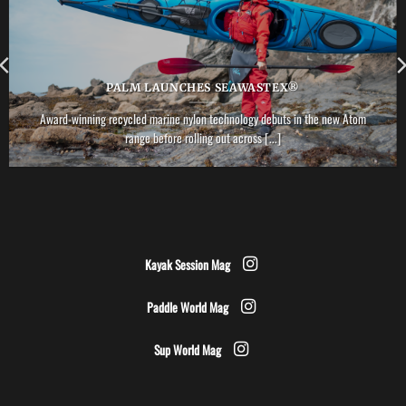
PALM LAUNCHES SEAWASTEX®
Award-winning recycled marine nylon technology debuts in the new Atom
range before rolling out across [...]
Kayak Session Mag
Paddle World Mag
Sup World Mag