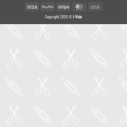
Visa
PayPal
Stripe
MasterCard
Cash
On
Copyright 2026 ©
I-Visio
Delivery