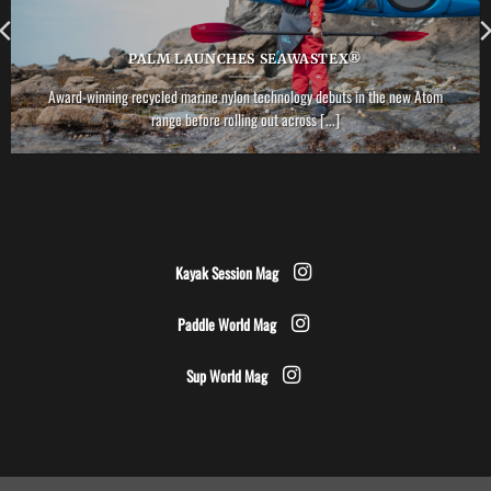
PALM LAUNCHES SEAWASTEX®
Award-winning recycled marine nylon technology debuts in the new Atom
range before rolling out across [...]
Kayak Session Mag
Paddle World Mag
Sup World Mag