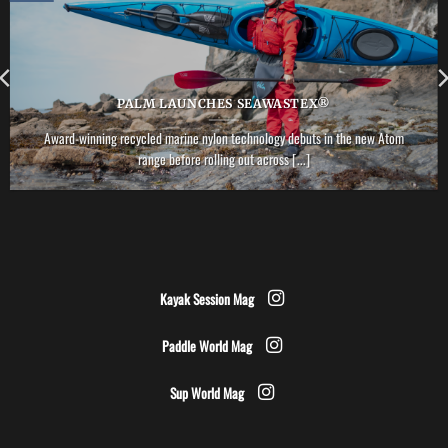
PALM LAUNCHES SEAWASTEX®
Award-winning recycled marine nylon technology debuts in the new Atom
range before rolling out across [...]
Kayak Session Mag
Paddle World Mag
Sup World Mag