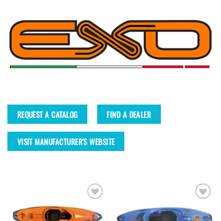
REQUEST A CATALOG
FIND A DEALER
VISIT MANUFACTURER'S WEBSITE
Ajouter
Ajouter
à la
à la
wishlist
wishlist