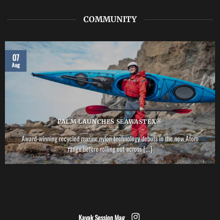
COMMUNITY
07
Aug
PALM LAUNCHES SEAWASTEX®
Award-winning recycled marine nylon technology debuts in the new Atom
range before rolling out across [...]
Kayak Session Mag