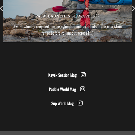
PALM LAUNCHES SEAWASTEX®
Award-winning recycled marine nylon technology debuts in the new Atom
range before rolling out across [...]
Kayak Session Mag
Paddle World Mag
Sup World Mag