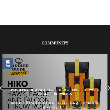
COMMUNITY
06
Aug
PADDLER GUIDE GEAR LAB: HIKO – HAWK, FALCON &
EAGLE THROWBAGS
Welcome to the Paddler Guide Gear Lab series. Today we’re reviewing the
Hawk, Falcon & [...]